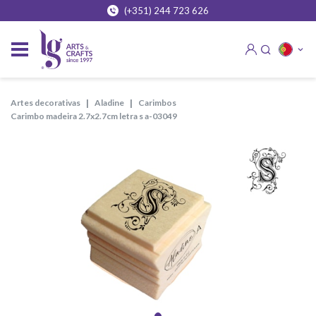
(+351) 244 723 626
artes decorativas
aladine
carimbos
carimbo madeira 2.7x2.7cm letra s a-03049