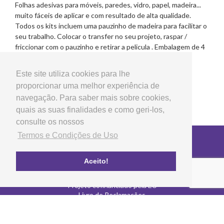
Folhas adesivas para móveis, paredes, vidro, papel, madeira...
muito fáceis de aplicar e com resultado de alta qualidade.
Todos os kits incluem uma pauzinho de madeira para facilitar o
seu trabalho. Colocar o transfer no seu projeto, raspar /
friccionar com o pauzinho e retirar a pelicula . Embalagem de 4
folhas. Desenhado e fabricado em Espanha.
Este site utiliza cookies para lhe
proporcionar uma melhor experiência de
navegação. Para saber mais sobre cookies,
quais as suas finalidades e como geri-los,
consulte os nossos
Termos e Condições de Uso
Copyright © 2026 LG Arts Crafts Todos os direitos
reservados
Termos e Condições de Uso
Aceito!
FAQ's
Política de privacidade e cookies
Projeto cofinanciado pela EU
Livro de Reclamações