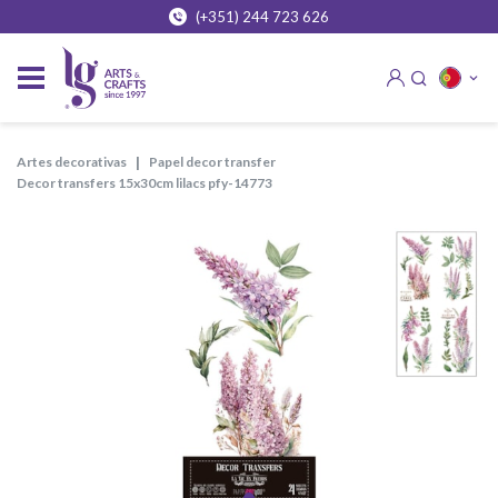
(+351) 244 723 626
artes decorativas
papel decor transfer
decor transfers 15x30cm lilacs pfy-14773