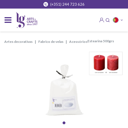
(+351) 244 723 626
estearina 500grs
artes decorativas
fabrico de velas
acessórios