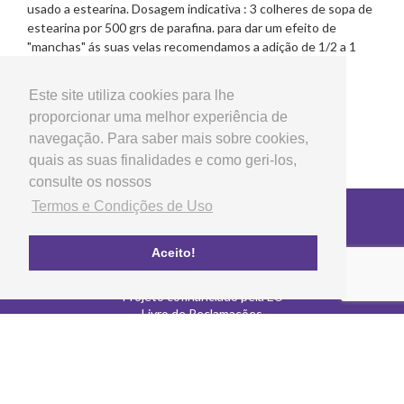
usado a estearina. Dosagem indicativa : 3 colheres de sopa de
estearina por 500 grs de parafina. para dar um efeito de
"manchas" ás suas velas recomendamos a adição de 1/2 a 1
colher de chá por cada 1/2 kg de parafina.
Este site utiliza cookies para lhe
proporcionar uma melhor experiência de
navegação. Para saber mais sobre cookies,
quais as suas finalidades e como geri-los,
consulte os nossos
Termos e Condições de Uso
Copyright © 2026 LG Arts Crafts Todos os direitos
reservados
Termos e Condições de Uso
Aceito!
FAQ's
Política de privacidade e cookies
Projeto cofinanciado pela EU
Livro de Reclamações