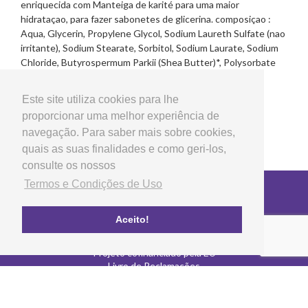
enriquecida com Manteiga de karité para uma maior
hidrataçao, para fazer sabonetes de glicerina. composiçao :
Aqua, Glycerin, Propylene Glycol, Sodium Laureth Sulfate (nao
irritante), Sodium Stearate, Sorbitol, Sodium Laurate, Sodium
Chloride, Butyrospermum Parkii (Shea Butter)*, Polysorbate
20, Sodium Thiosulfate, Titanium Dioxide, Etidronic Acid.
Este site utiliza cookies para lhe
proporcionar uma melhor experiência de
navegação. Para saber mais sobre cookies,
quais as suas finalidades e como geri-los,
consulte os nossos
Termos e Condições de Uso
Copyright © 2026 LG Arts Crafts Todos os direitos
reservados
Termos e Condições de Uso
Aceito!
FAQ's
Política de privacidade e cookies
Projeto cofinanciado pela EU
Livro de Reclamações