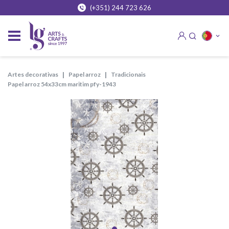
(+351) 244 723 626
artes decorativas
papel arroz
tradicionais
papel arroz 54x33cm maritim pfy-1943