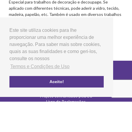
Especial para trabalhos de decoração e decoupage. Se
aplicado com diferentes técnicas, pode aderir a vidro, tecido,
madeira, papelão, etc. Também é usado em diversos trabalhos
de scrapbooking. Projetado e fabricado na Espanha.
Este site utiliza cookies para lhe
proporcionar uma melhor experiência de
navegação. Para saber mais sobre cookies,
quais as suas finalidades e como geri-los,
consulte os nossos
Termos e Condições de Uso
Copyright © 2026 LG Arts Crafts Todos os direitos
reservados
Termos e Condições de Uso
Aceito!
FAQ's
Política de privacidade e cookies
Projeto cofinanciado pela EU
Livro de Reclamações