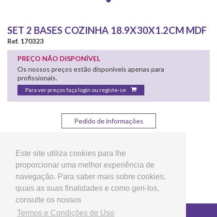
SET 2 BASES COZINHA 18.9X30X1.2CM MDF
Ref. 170323
PREÇO NÃO DISPONÍVEL
Os nossos preços estão disponíveis apenas para
profissionais.
Para ver preços faça login ou registe-se
Pedido de informações
Partilhar:
Este site utiliza cookies para lhe
proporcionar uma melhor experiência de
navegação. Para saber mais sobre cookies,
quais as suas finalidades e como geri-los,
consulte os nossos
Termos e Condições de Uso
Copyright © 2026 LG Arts Crafts Todos os direitos