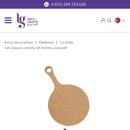
(+351) 244 723 626
artes decorativas
madeiras
cozinha
set 2 bases cozinha 18.9x30x1.2cm mdf