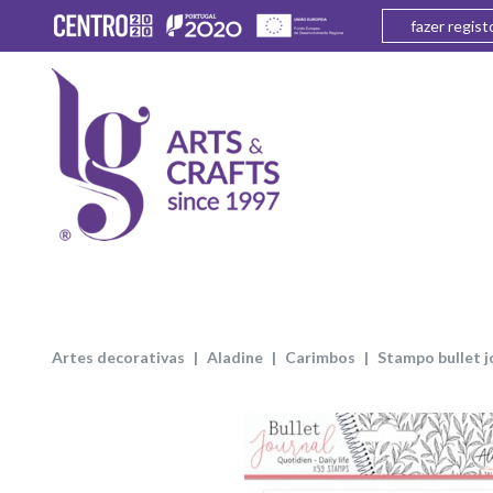
fazer regist
artes decorativas
aladine
carimbos
stampo bullet 