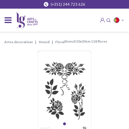
(+351) 244 723 626
stencil 20x30cm 118 flores
artes decorativas
stencil
floral