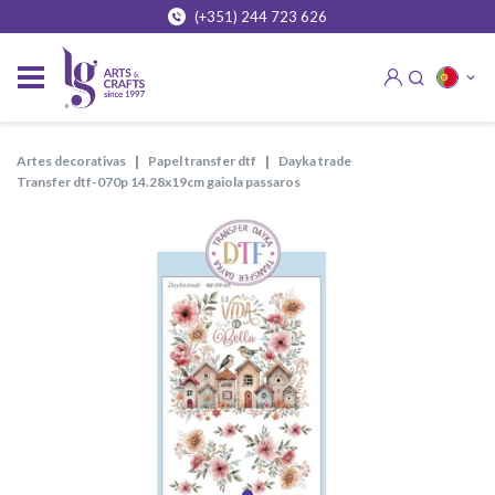
(+351) 244 723 626
artes decorativas
papel transfer dtf
dayka trade
transfer dtf-070p 14.28x19cm gaiola passaros