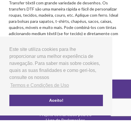
Transfer têxtil com grande variedade de desenhos. Os
transfers DTF são uma maneira rápida e fácil de personalizar
roupas, tecidos, madeira, couro, etc. Aplique com ferro. Ideal
para bolsas para sapatos, t-shirts, chapéus, sacos, caixas,
quadros, móveis e muito mais. Pode combiná-los com tintas
adicionando medium têxtil (se for tecido) e diretamente com
texturas.
Este site utiliza cookies para lhe
proporcionar uma melhor experiência de
navegação. Para saber mais sobre cookies,
quais as suas finalidades e como geri-los,
consulte os nossos
Termos e Condições de Uso
Copyright © 2026 LG Arts Crafts Todos os direitos
reservados
Termos e Condições de Uso
Aceito!
FAQ's
Política de privacidade e cookies
Projeto cofinanciado pela EU
Livro de Reclamações