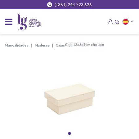
(+351) 244 723 626
caja 13x8x5cm choupo
manualidades
maderas
cajas