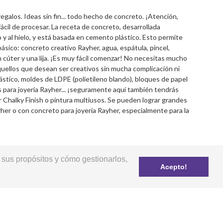
galos. Ideas sin fin... todo hecho de concreto. ¡Atención,
ácil de procesar. La receta de concreto, desarrollada
o y al hielo, y está basada en cemento plástico. Esto permite
ico: concreto creativo Rayher, agua, espátula, pincel,
n cúter y una lija. ¡Es muy fácil comenzar! No necesitas mucho
uellos que desean ser creativos sin mucha complicación ni
ástico, moldes de LDPE (polietileno blando), bloques de papel
para joyería Rayher... ¡seguramente aquí también tendrás
 Chalky Finish o pintura multiusos. Se pueden lograr grandes
yher o con concreto para joyería Rayher, especialmente para la
 sus propósitos y cómo gestionarlos,
Acepto!
Libro de