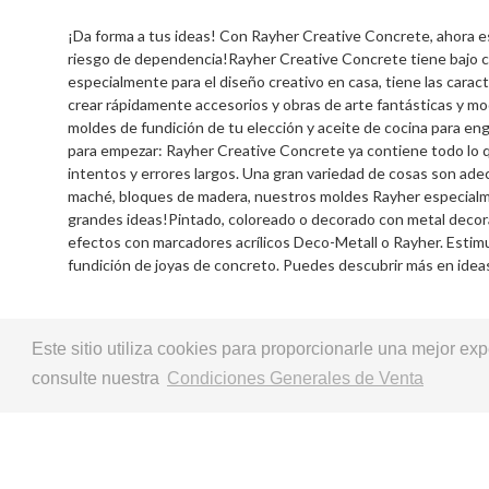
¡Da forma a tus ideas! Con Rayher Creative Concrete, ahora es 
riesgo de dependencia!Rayher Creative Concrete tiene bajo cont
especialmente para el diseño creativo en casa, tiene las caract
crear rápidamente accesorios y obras de arte fantásticas y mo
moldes de fundición de tu elección y aceite de cocina para eng
para empezar: Rayher Creative Concrete ya contiene todo lo q
intentos y errores largos. Una gran variedad de cosas son ade
maché, bloques de madera, nuestros moldes Rayher especialme
grandes ideas!Pintado, coloreado o decorado con metal decora
efectos con marcadores acrílicos Deco-Metall o Rayher. Estimul
fundición de joyas de concreto. Puedes descubrir más en ideas
Este sitio utiliza cookies para proporcionarle una mejor e
consulte nuestra
Condiciones Generales de Venta
Copyright © 2026 LG Arts Crafts Todos los
Condiciones