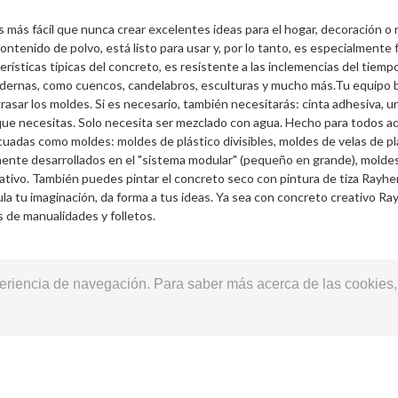
más fácil que nunca crear excelentes ideas para el hogar, decoración o re
enido de polvo, está listo para usar y, por lo tanto, es especialmente f
erísticas típicas del concreto, es resistente a las inclemencias del tiemp
dernas, como cuencos, candelabros, esculturas y mucho más.Tu equipo bás
rasar los moldes. Si es necesario, también necesitarás: cinta adhesiva, u
ue necesitas. Solo necesita ser mezclado con agua. Hecho para todos aq
cuadas como moldes: moldes de plástico divisibles, moldes de velas de pl
nte desarrollados en el "sistema modular" (pequeño en grande), moldes 
tivo. También puedes pintar el concreto seco con pintura de tiza Rayher
a tu imaginación, da forma a tus ideas. Ya sea con concreto creativo Ra
 de manualidades y folletos.
xperiencia de navegación. Para saber más acerca de las cookies,
Preguntas
Política de privacidad
Proyecto