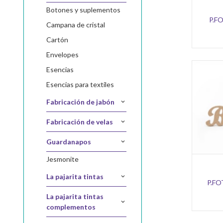
botones y suplementos
P.F
campana de cristal
cartón
envelopes
esencias
esencias para textiles
fabricación de jabón
fabricación de velas
guardanapos
jesmonite
la pajarita tintas
P.F
la pajarita tintas
complementos