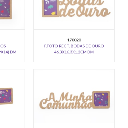
170020
NOS
P.FOTO RECT. BODAS DE OURO
9X14) DM
46.3X16.3X1.2CM DM