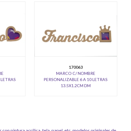
170063
RE
MARCO C/ NOMBRE
 LETRAS
PERSONALIZABLE 6 A 10 LETRAS
13.5X1.2CM DM
n pintura acrílica, tela, papel, etc. modelos originales de