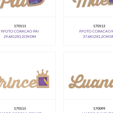
170111
170112
P.FOTO CORACAO PAI
P.FOTO CORACAO 
29.6X12X1.2CM DM
37.6X12X1.2CM 
170115
170099