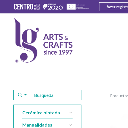
fazer regist
producto
cerámica pintada
manualidades