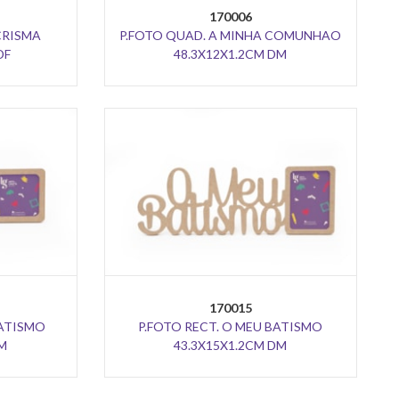
170006
CRISMA
P.FOTO QUAD. A MINHA COMUNHAO
DF
48.3X12X1.2CM DM
170015
BATISMO
P.FOTO RECT. O MEU BATISMO
DM
43.3X15X1.2CM DM