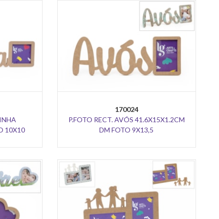
170024
INHA
P.FOTO RECT. AVÓS 41.6X15X1.2CM
O 10X10
DM FOTO 9X13,5