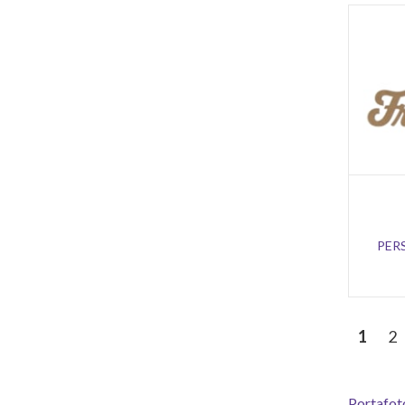
PER
1
2
Portafoto