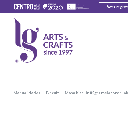
fazer regist
manualidades
biscuit
masa biscuit 85grs melacoton i