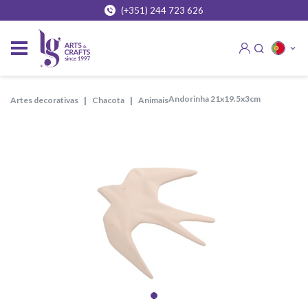
(+351) 244 723 626
andorinha 21x19.5x3cm
artes decorativas
chacota
animais