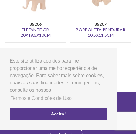
35206
35207
ELEFANTE GR.
BORBOLETA PENDURAR
20X18.5X10CM
10.5X11.5CM
>
1
2
Este site utiliza cookies para lhe
proporcionar uma melhor experiência de
navegação. Para saber mais sobre cookies,
quais as suas finalidades e como geri-los,
consulte os nossos
Termos e Condições de Uso
Copyright © 2026 LG Arts Crafts Todos os direitos
reservados
Termos e Condições de Uso
Aceito!
FAQ's
Política de privacidade e cookies
Projeto cofinanciado pela EU
Livro de Reclamações