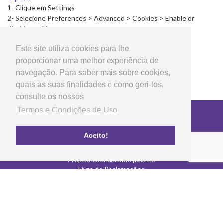
1- Clique em Settings
2- Selecione Preferences > Advanced > Cookies > Enable or
disable cookies
Este site utiliza cookies para lhe
proporcionar uma melhor experiência de
navegação. Para saber mais sobre cookies,
quais as suas finalidades e como geri-los,
consulte os nossos
Termos e Condições de Uso
Copyright © 2026 LG Arts Crafts Todos os direitos
reservados
Termos e Condições de Uso
Aceito!
FAQ's
Política de privacidade e cookies
Projeto cofinanciado pela EU
Livro de Reclamações