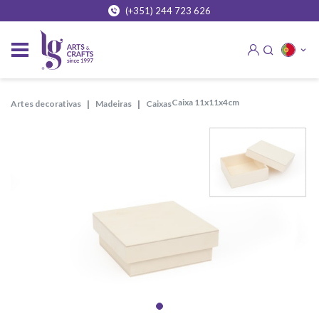
(+351) 244 723 626
caixa 11x11x4cm
artes decorativas
madeiras
caixas