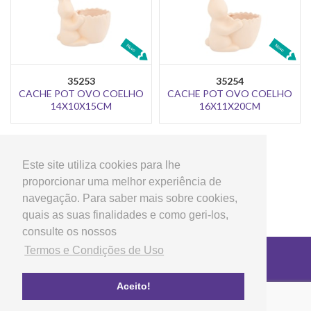
35253
35254
CACHE POT OVO COELHO
CACHE POT OVO COELHO
14X10X15CM
16X11X20CM
<
2
3
4
5
6
Este site utiliza cookies para lhe
proporcionar uma melhor experiência de
navegação. Para saber mais sobre cookies,
quais as suas finalidades e como geri-los,
consulte os nossos
Termos e Condições de Uso
Copyright © 2026 LG Arts Crafts Todos os direitos
reservados
Termos e Condições de Uso
Aceito!
FAQ's
Política de privacidade e cookies