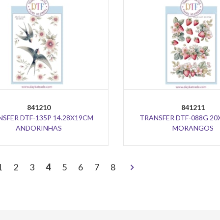
841210
841211
SFER DTF-135P 14.28X19CM
TRANSFER DTF-088G 20
ANDORINHAS
MORANGOS
>
1
2
3
4
5
6
7
8