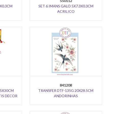
550112
7X0.3CM
SET 6 IMANS GALO 5X7.3X0.3CM
ACRILICO
841208
25X30CM
TRANSFER DTF-135G 20X28.5CM
IS DECOR
ANDORINHAS