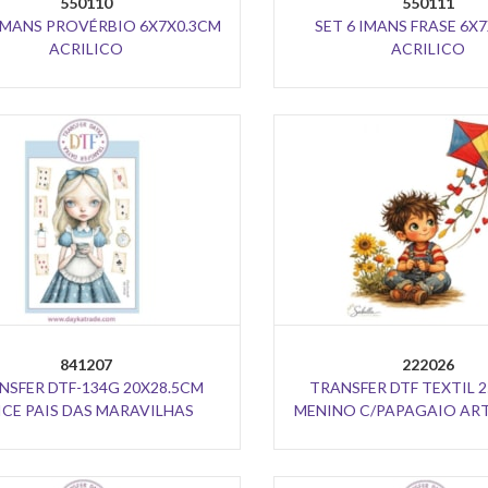
550110
550111
 IMANS PROVÉRBIO 6X7X0.3CM
SET 6 IMANS FRASE 6X
ACRILICO
ACRILICO
841207
222026
NSFER DTF-134G 20X28.5CM
TRANSFER DTF TEXTIL 
ICE PAIS DAS MARAVILHAS
MENINO C/PAPAGAIO ART