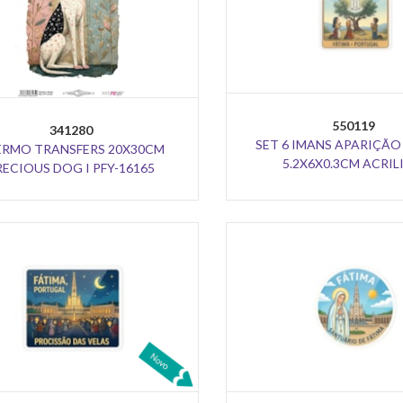
550119
341280
SET 6 IMANS APARIÇÃO
ERMO TRANSFERS 20X30CM
5.2X6X0.3CM ACRIL
RECIOUS DOG I PFY-16165