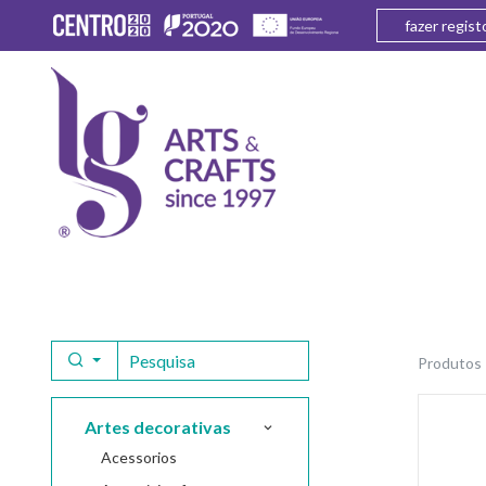
fazer regist
produtos
artes decorativas
acessorios