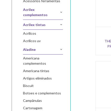
acessórios ferramentas
acrilex
complementos
acrilex tintas
acrilicos
acrílicos uv
TH
P
aladine
americana
complementos
americana tintas
artigos eliminados
biscuit
botoes e complementos
campânulas
cartonagem