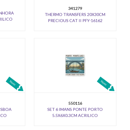
341279
ENHORA
THERMO TRANSFERS 20X30CM
RILICO
PRECIOUS CAT II PFY-16162
550116
LISBOA
SET 6 IMANS PONTE PORTO
ICO
5.5X6X0.3CM ACRILICO