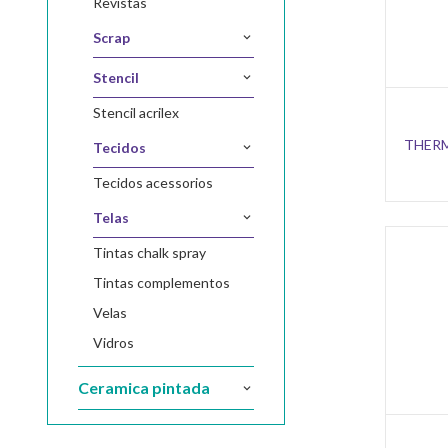
revistas
scrap
stencil
stencil acrilex
THERM
tecidos
tecidos acessorios
telas
tintas chalk spray
tintas complementos
velas
vidros
ceramica pintada