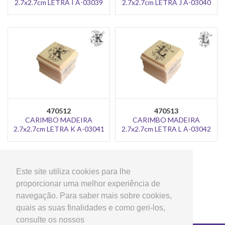
2.7x2.7cm LETRA I A-03039
2.7x2.7cm LETRA J A-03040
470512
470513
CARIMBO MADEIRA
CARIMBO MADEIRA
2.7x2.7cm LETRA K A-03041
2.7x2.7cm LETRA L A-03042
<
>
1
2
3
4
5
Este site utiliza cookies para lhe
proporcionar uma melhor experiência de
navegação. Para saber mais sobre cookies,
quais as suas finalidades e como geri-los,
consulte os nossos